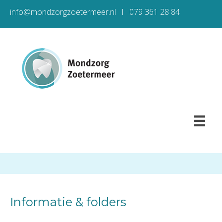
info@mondzorgzoetermeer.nl l 079 361 28 84
Informatie & folders