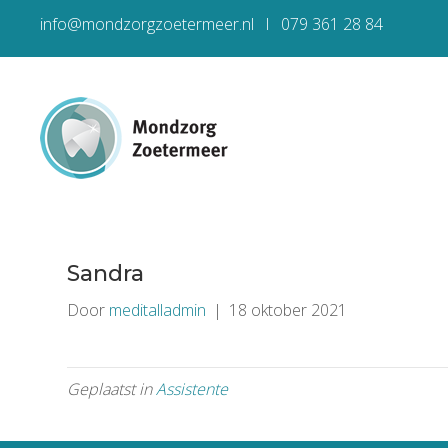
info@mondzorgzoetermeer.nl l 079 361 28 84
Sandra
Door
meditalladmin
|
18 oktober 2021
Geplaatst in
Assistente