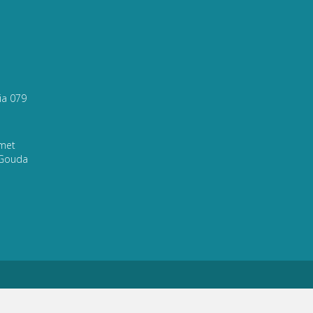
via 079
 met
 Gouda