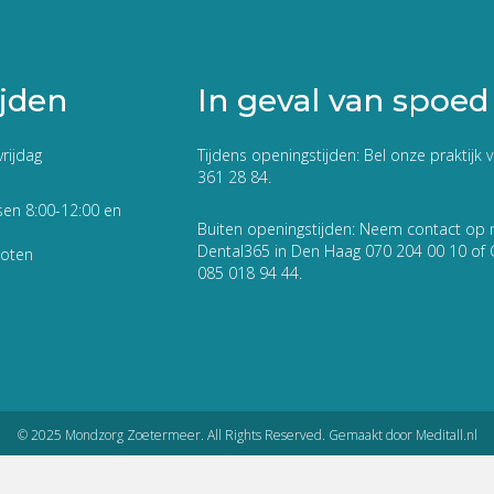
jden
In geval van spoed
rijdag
Tijdens openingstijden: Bel onze praktijk 
361 28 84.
sen 8:00-12:00 en
Buiten openingstijden: Neem contact op
Dental365 in Den Haag 070 204 00 10 of
loten
085 018 94 44.
© 2025 Mondzorg Zoetermeer. All Rights Reserved. Gemaakt door
Meditall.nl